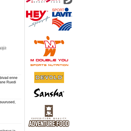
aaja
rbivad enne
tlane Ruedi
 suurused,