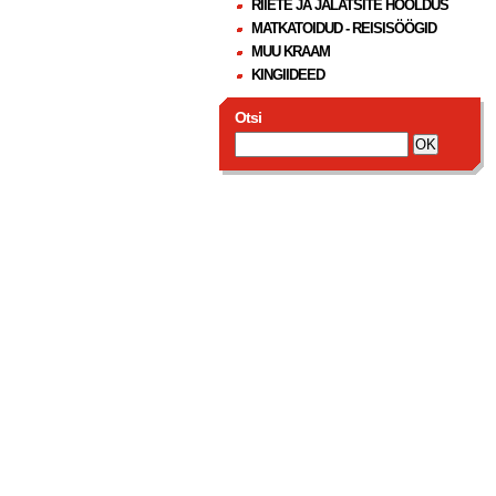
RIIETE JA JALATSITE HOOLDUS
MATKATOIDUD - REISISÖÖGID
MUU KRAAM
KINGIIDEED
Otsi