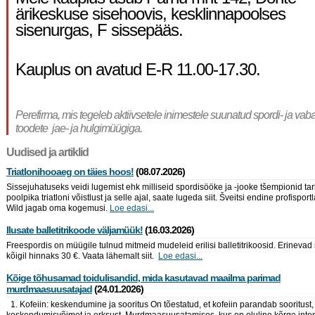
ärikeskuse sisehoovis, kesklinnapoolses
sisenurgas, F sissepääs.
Kauplus on avatud E-R 11.00-17.30.
Perefirma, mis tegeleb aktiivsetele inimestele suunatud spordi- ja vab
toodete jae- ja hulgimüügiga.
Uudised ja artiklid
Triatlonihooaeg on täies hoos!
(08.07.2026)
Sissejuhatuseks veidi lugemist ehk milliseid spordisööke ja -jooke tšempionid ta
poolpika triatloni võistlust ja selle ajal, saate lugeda siit. Šveitsi endine profispor
Wild jagab oma kogemusi.
Loe edasi...
Ilusate balletitrikoode väljamüük!
(16.03.2026)
Freespordis on müügile tulnud mitmeid mudeleid erilisi balletitrikoosid. Erinevad
kõigil hinnaks 30 €. Vaata lähemalt siit.
Loe edasi...
Kõige tõhusamad toidulisandid, mida kasutavad maailma parimad
murdmaasuusatajad
(24.01.2026)
1. Kofeiin: keskendumine ja sooritus On tõestatud, et kofeiin parandab sooritust,