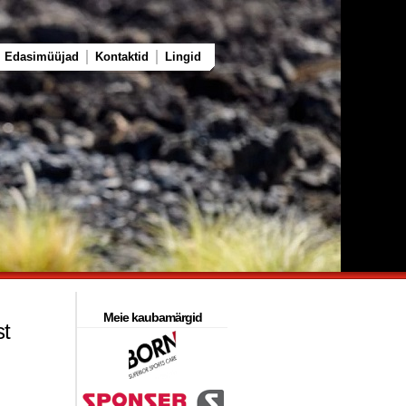
Edasimüüjad
Kontaktid
Lingid
Meie kaubamärgid
st