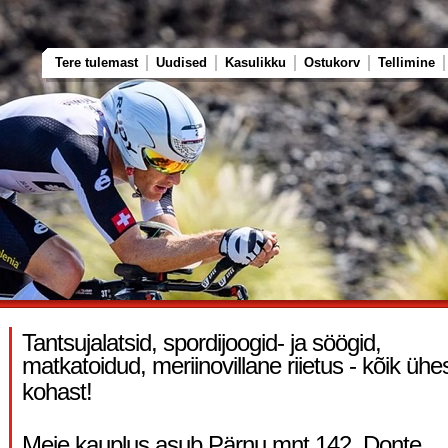
Tere tulemast
Uudised
Kasulikku
Ostukorv
Tellimine
Tantsujalatsid, spordijoogid- ja söögid,
matkatoidud, meriinovillane riietus - kõik ühe
kohast!
Meie kauplus asub Pärnu mnt 142, Donte