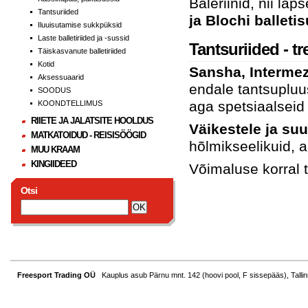
Baleriinid, nii la
Tantsuriided
ja Blochi balleti
Iluuisutamise sukkpüksid
Laste balletiriided ja -sussid
Tantsuriided - tr
Täiskasvanute balletiriided
Kotid
Sansha, Intermez
Aksessuaarid
endale tantsupluu
SOODUS
aga spetsiaalseid
KOONDTELLIMUS
RIIETE JA JALATSITE HOOLDUS
Väikestele ja suu
MATKATOIDUD - REISISÖÖGID
hõlmikseelikuid, 
MUU KRAAM
KINGIIDEED
Võimaluse korral 
Otsi
Freesport Trading OÜ
Kauplus asub Pärnu mnt. 142 (hoovi pool, F sissepääs), Tallin