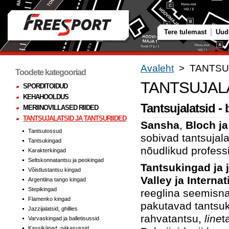
Tere tulemast
Uud
Avaleht
> TANTSUJ
Toodete kategooriad
TANTSUJALA
SPORDITOIDUD
KEHAHOOLDUS
Tantsujalatsid - 
MERIINOVILLASED RIIDED
TANTSUJALATSID JA TANTSURIIDED
Sansha
,
Bloch ja
Tantsutossud
sobivad tantsujalat
Tantsukingad
nõudlikud profess
Karakterkingad
Seltskonnatantsu ja peokingad
Tantsukingad ja j
Võistlustantsu kingad
Valley ja Interna
Argentiina tango kingad
Stepikingad
reeglina seemisna
Flamenko kingad
pakutavad tantsuki
Jazzijalatsid, ghillies
rahvatantsu,
l
ine
t
Varvaskingad ja balletisussid
Kassikäpad, päkasussid