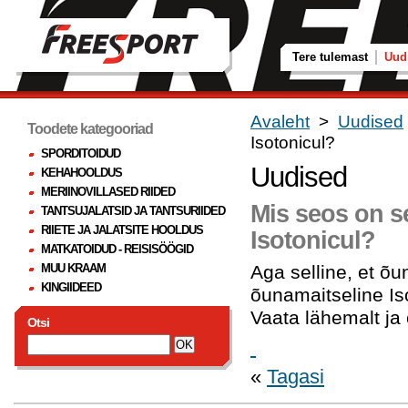
Tere tulemast
Uud
Avaleht
>
Uudised
Toodete kategooriad
Isotonicul?
SPORDITOIDUD
Uudised
KEHAHOOLDUS
MERIINOVILLASED RIIDED
Mis seos on se
TANTSUJALATSID JA TANTSURIIDED
RIIETE JA JALATSITE HOOLDUS
Isotonicul?
MATKATOIDUD - REISISÖÖGID
MUU KRAAM
Aga selline, et õu
KINGIIDEED
õunamaitseline Is
Vaata lähemalt ja
Otsi
«
Tagasi