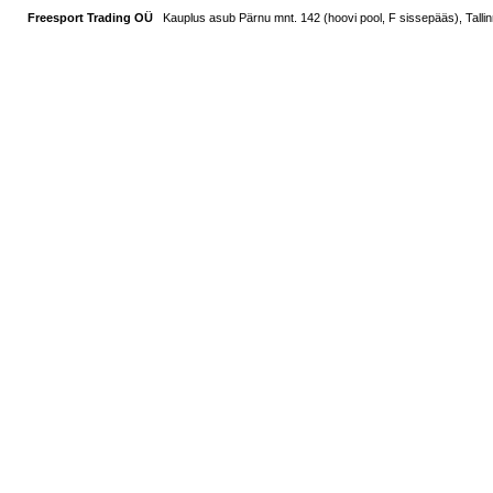
Freesport Trading OÜ
Kauplus asub Pärnu mnt. 142 (hoovi pool, F sissepääs), Tallin